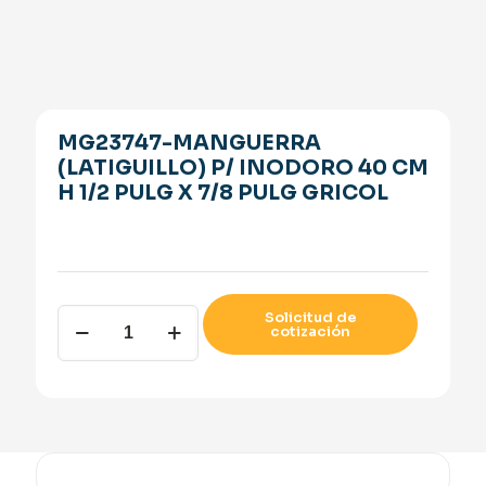
MG23747-MANGUERRA
(LATIGUILLO) P/ INODORO 40 CM
H 1/2 PULG X 7/8 PULG GRICOL
MG23747-
Solicitud de
cotización
MANGUERRA
(LATIGUILLO)
P/
INODORO
40
cm
H
1/2