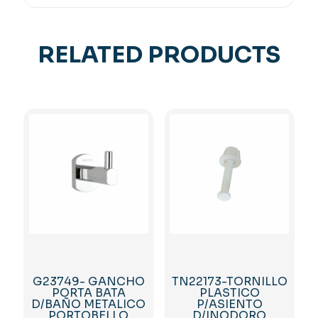
PULG
X
7/8
RELATED PRODUCTS
PULG
GRICOL
quantity
G23749- GANCHO
TN22173-TORNILLO
PORTA BATA
PLASTICO
D/BAÑO METALICO
P/ASIENTO
PORTOBELLO
D/INODORO