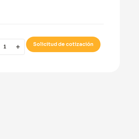
0-
Solicitud de cotización
ORO
CA
GADA
ity