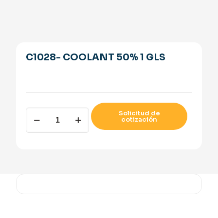
C1028- COOLANT 50% 1 GLS
C1028-
Solicitud de
cotización
COOLANT
50%
1
GLS
quantity